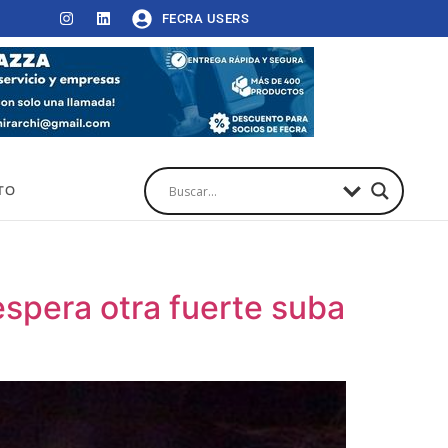
FECRA USERS
TO
 espera otra fuerte suba