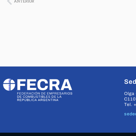
ANTERIOR
Sed
Olga 
C110
Tel. 
sede