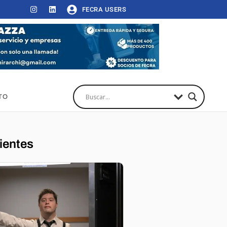
FECRA USERS
TO
ientes