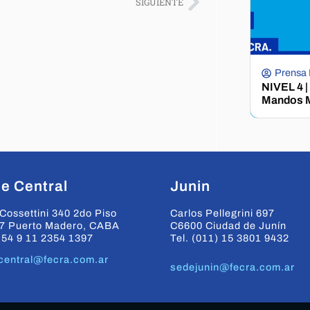
SIGUIENTE
Prensa
NIVEL 4 |
Mandos M
e Central
Junin
Cossettini 340 2do Piso
Carlos Pellegrini 697
7 Puerto Madero, CABA
C6600 Ciudad de Junín
+54 9 11 2354 1397
Tel. (011) 15 3801 9432
central@fecra.com.ar
sedejunin@fecra.com.ar