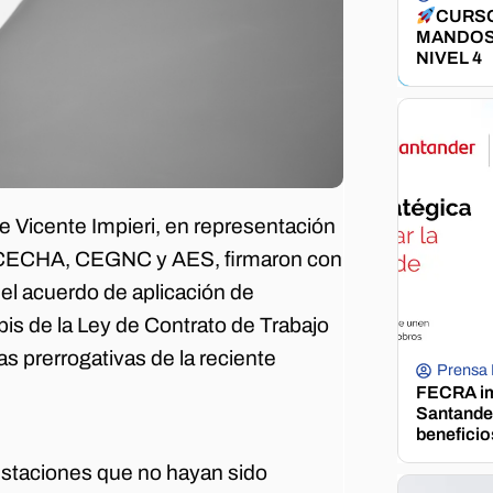
CURSO
MANDOS
NIVEL 4
te Vicente Impieri, en representación
de CECHA, CEGNC y AES, firmaron con
l acuerdo de aplicación de
bis de la Ley de Contrato de Trabajo
s prerrogativas de la reciente
Prensa
.
FECRA im
Santander
beneficio
 estaciones que no hayan sido