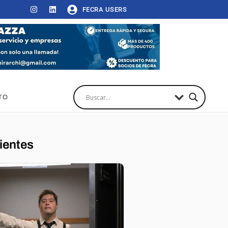
FECRA USERS
TO
ientes