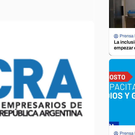
Prensa
La inclus
empezar e
Prensa