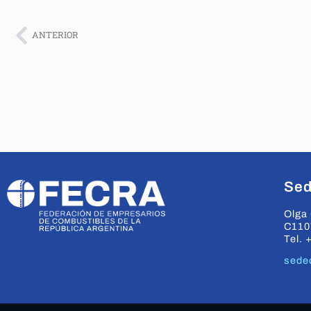
ANTERIOR
Sed
Olga 
C110
Tel. 
sede