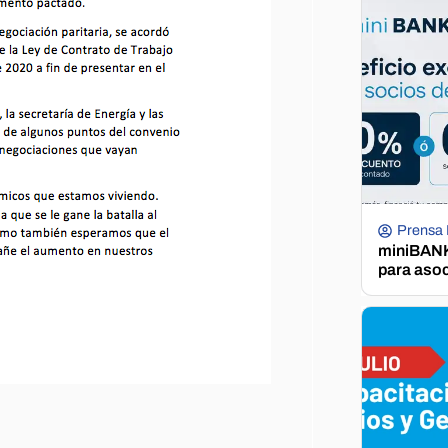
Prensa
miniBANK 
para aso