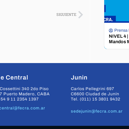
SIGUIENTE
Prensa
NIVEL 4 |
Mandos M
e Central
Junin
Cossettini 340 2do Piso
Carlos Pellegrini 697
7 Puerto Madero, CABA
C6600 Ciudad de Junín
+54 9 11 2354 1397
Tel. (011) 15 3801 9432
central@fecra.com.ar
sedejunin@fecra.com.ar