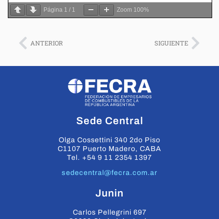
Página
1
/
1
Zoom
100%
ANTERIOR
SIGUIENTE
Sede Central
Olga Cossettini 340 2do Piso
C1107 Puerto Madero, CABA
Tel. +54 9 11 2354 1397
sedecentral@fecra.com.ar
Junin
Carlos Pellegrini 697