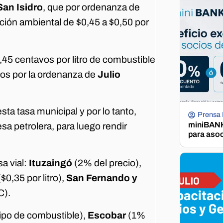
San Isidro
, que por ordenanza de
cción ambiental de $0,45 a $0,50 por
0,45 centavos por litro de combustible
dos por la ordenanza de
Julio
ta tasa municipal y por lo tanto,
Prensa
miniBANK 
sa petrolera, para luego rendir
para aso
a vial:
Ituzaingó
(2% del precio),
($0,35 por litro),
San Fernando y
C).
tipo de combustible),
Escobar
(1%