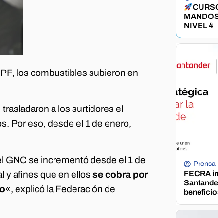
CURSO
MANDOS
NIVEL 4
YPF, los combustibles subieron en
rasladaron a los surtidores el
s. Por eso, desde el 1 de enero,
 el GNC se incrementó desde el 1 de
Prensa
l y afines que en ellos
se cobra por
FECRA im
Santander
do
«, explicó la Federación de
beneficio