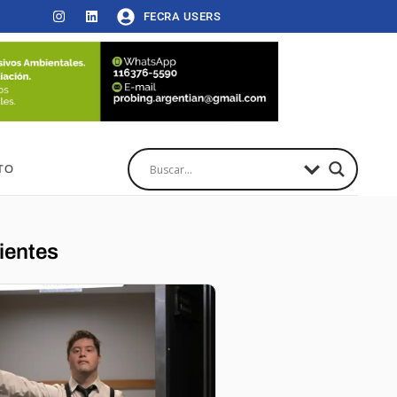
FECRA USERS
TO
ientes