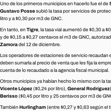
Uno de los primeros municipios en hacerlo fue el de
Gustavo Posse
subió la tasa por servicios de prote
litro y a $0,30 por m3 de GNC.
En tanto, en
Tigre
, la tasa vial aumentó de $0,30 a $
y de $0,15 a $0,27 centavos el m3 de GNC, autoriza
Zamora
del 12 de diciembre.
Los operadores de estaciones de servicio recaudan es
deben sumarla al precio de venta que les fija la empre
cuenta de lo recaudado a la agencia fiscal municipal.
Otros municipios ya habían hecho lo mismo con la tas
Vicente López
($0,24 por litro),
General Rodríguez
Berisso
($0,45 por litro y 25 centavos por m3 de GN
También
Hurlingham
(entre $0,27 y $0,63 según el 