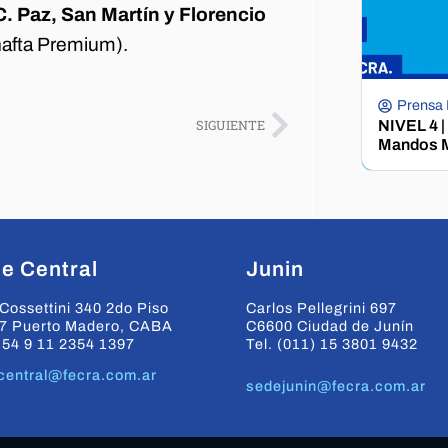
. Paz, San Martín y Florencio
 nafta Premium).
Prensa
SIGUIENTE
NIVEL 4 |
Mandos M
e Central
Junin
Cossettini 340 2do Piso
Carlos Pellegrini 697
7 Puerto Madero, CABA
C6600 Ciudad de Junín
+54 9 11 2354 1397
Tel. (011) 15 3801 9432
central@fecra.com.ar
sedejunin@fecra.com.ar