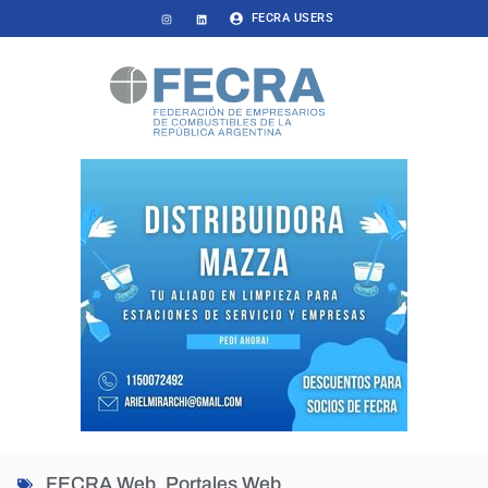
FECRA USERS
FECRA Web
,
Portales Web