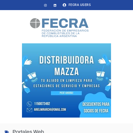
FECRA USERS
Portales Web