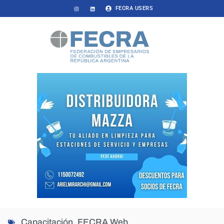
FECRA USERS
Capacitación
,
FECRA Web