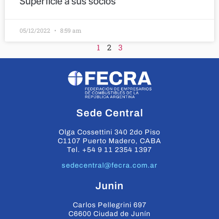
Superficie a sus socios
05/12/2022
8:59 am
1
2
3
Sede Central
Olga Cossettini 340 2do Piso
C1107 Puerto Madero, CABA
Tel. +54 9 11 2354 1397
sedecentral@fecra.com.ar
Junin
Carlos Pellegrini 697
C6600 Ciudad de Junín