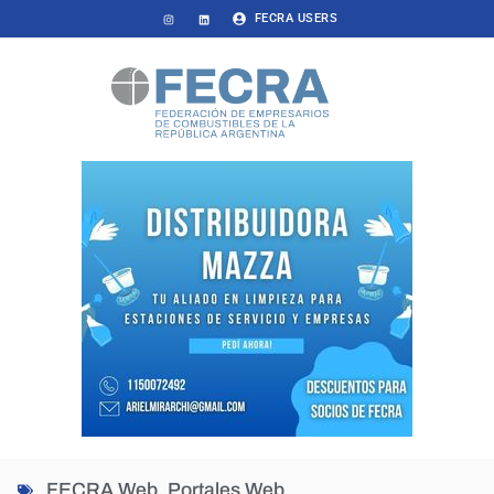
FECRA USERS
FECRA Web
,
Portales Web