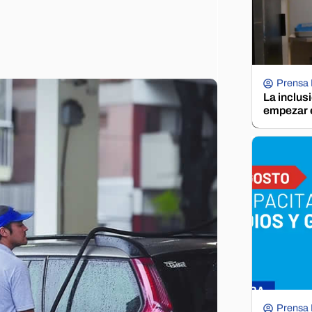
Prensa
La inclus
empezar e
Prensa