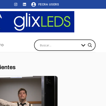
FECRA USERS
TO
ientes