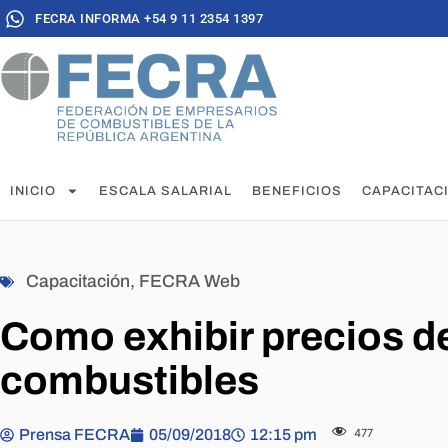
FECRA INFORMA +54 9 11 2354 1397
INICIO
ESCALA SALARIAL
BENEFICIOS
CAPACITAC
Capacitación
,
FECRA Web
Como exhibir precios d
combustibles
Prensa FECRA
05/09/2018
12:15 pm
477