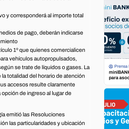
vo y corresponderá al importe total
edios de pago, deberán indicarse
cimiento
tículo 1º que quienes comercialicen
ara vehículos autopropulsados,
Prensa
según se trate de líquidos o gases. La
miniBANK 
a totalidad del horario de atención
para aso
sus accesos resulte claramente
 opción de ingreso al lugar de
gía emitió las Resoluciones
ón las particularidades y ubicación