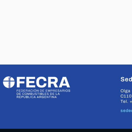
Sed
Olga 
C110
Tel. 
sede