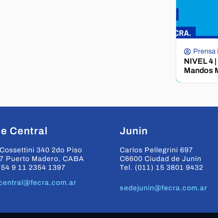
Prensa
NIVEL 4 |
Mandos M
e Central
Junin
Cossettini 340 2do Piso
Carlos Pellegrini 697
7 Puerto Madero, CABA
C6600 Ciudad de Junín
+54 9 11 2354 1397
Tel. (011) 15 3801 9432
central@fecra.com.ar
sedejunin@fecra.com.ar