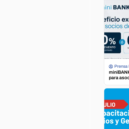
Prensa
miniBANK 
para aso