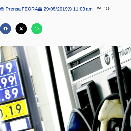
Prensa FECRA
29/05/2019
11:03 am
459