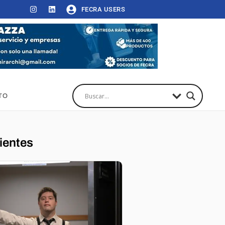
FECRA USERS
TO
ientes