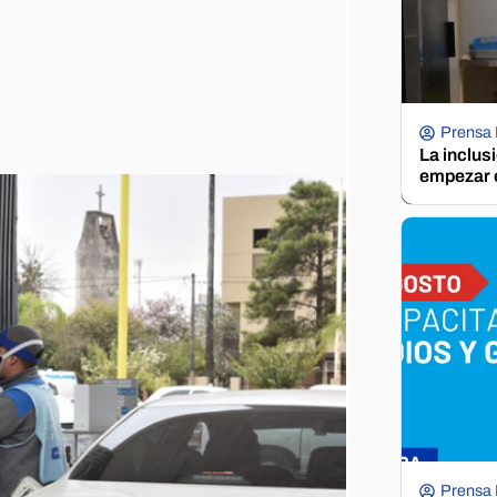
Prensa
La inclus
empezar e
Prensa