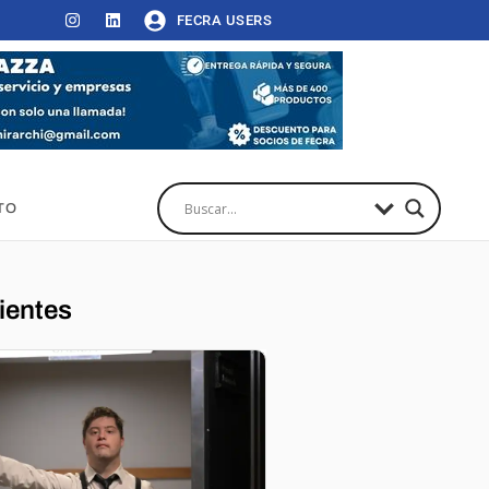
FECRA USERS
TO
ientes