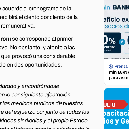
 acuerdo al cronograma de la
ibirá el ciento por ciento de la
 remunerativa.
roni
se corresponde al primer
ayo. No obstante, y atento a las
ad que provocó una considerable
ado en dos oportunidades,
Prensa
miniBANK 
para aso
eclarada y encontrándose
n la consiguiente afectación
or las medidas públicas dispuestas
re del esfuerzo conjunto de todas las
idades sindicales y el propio Estado