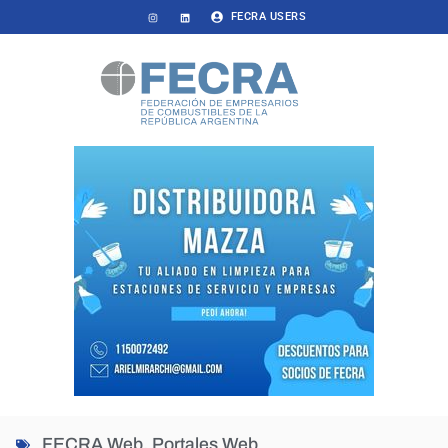
FECRA USERS
FECRA Web
,
Portales Web