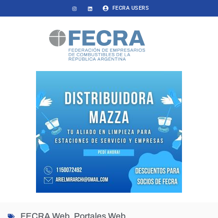
FECRA USERS
FECRA Web
,
Portales Web