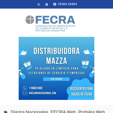
FECRA USERS
Diarios Nacionales
,
FECRA Web
,
Portales Web