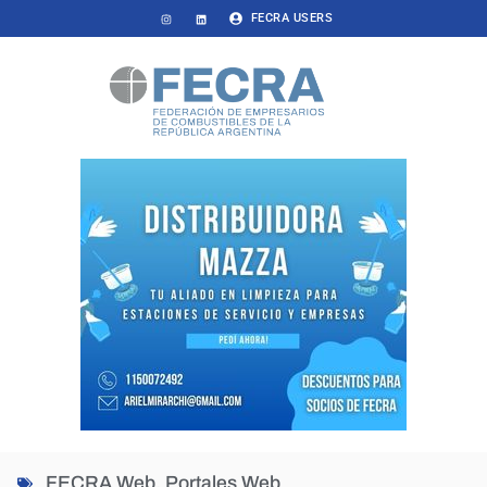
FECRA USERS
FECRA Web
,
Portales Web