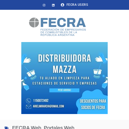
FECRA USERS
FECRA Web
,
Portales Web