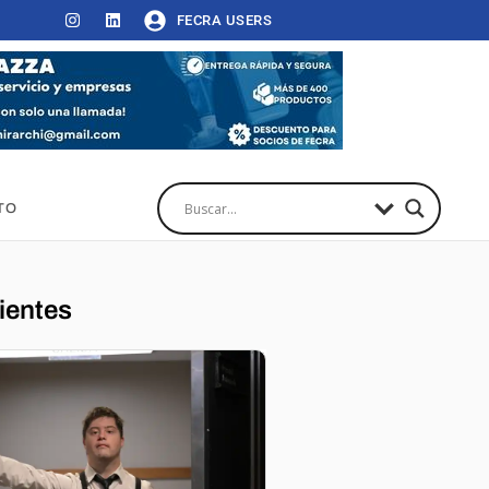
FECRA USERS
TO
ientes