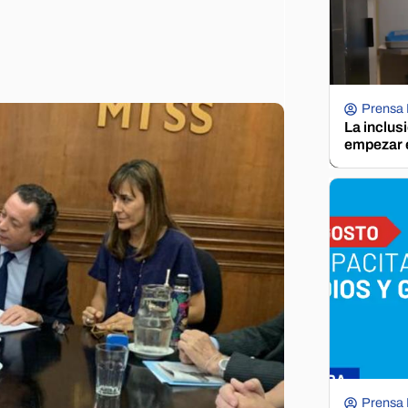
Prensa
La inclus
empezar e
Prensa