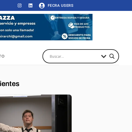
FECRA USERS
TO
ientes