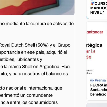
CURSO
MANDOS
NIVEL 4
ino mediante la compra de activos de
Royal Dutch Shell (50%) y el Grupo
portancia en ese país, adquirió el
tibles, lubricantes y
de la marca Shell en Argentina. Han
to, y para nosotros el balance es
Prensa
FECRA im
to nacional e internacional que
Santander
beneficio
perimentó un contundente
encia entre los consumidores