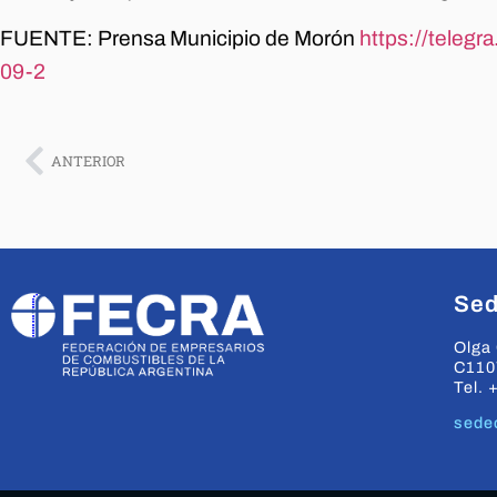
FUENTE: Prensa Municipio de Morón
https://teleg
09-2
ANTERIOR
Sed
Olga 
C110
Tel. 
sede