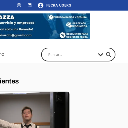
FECRA USERS
TO
ientes