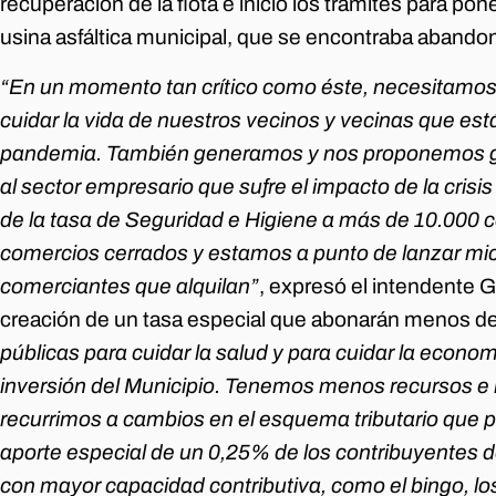
recuperación de la flota e inició los trámites para p
usina asfáltica municipal, que se encontraba abando
“En un momento tan crítico como éste, necesitamos
cuidar la vida de nuestros vecinos y vecinas que es
pandemia. También generamos y nos proponemos ge
al sector empresario que sufre el impacto de la cri
de la tasa de Seguridad e Higiene a más de 10.000 
comercios cerrados y estamos a punto de lanzar mic
comerciantes que alquilan”
, expresó el intendente 
creación de un tasa especial que abonarán menos 
públicas para cuidar la salud y para cuidar la eco
inversión del Municipio. Tenemos menos recursos e
recurrimos a cambios en el esquema tributario que p
aporte especial de un 0,25% de los contribuyentes
con mayor capacidad contributiva, como el bingo, los