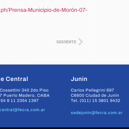
ra.ph/Prensa-Municipio-de-Morón-07-
SIGUIENTE
e Central
Junin
Cossettini 340 2do Piso
Carlos Pellegrini 697
7 Puerto Madero, CABA
C6600 Ciudad de Junín
+54 9 11 2354 1397
Tel. (011) 15 3801 9432
central@fecra.com.ar
sedejunin@fecra.com.ar