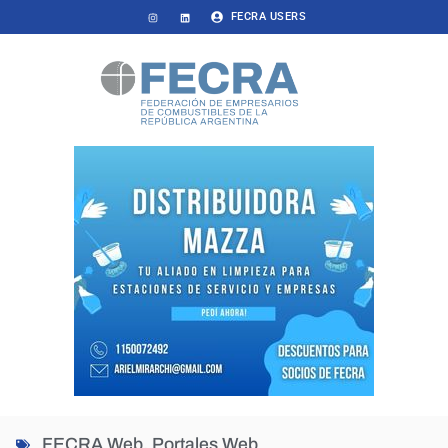
FECRA USERS
FECRA Web
,
Portales Web