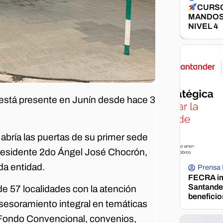
CURSO
MANDOS
NIVEL 4
 está presente en Junín desde hace 3
bría las puertas de su primer sede
presidente 2do Ángel José Chocrón,
da entidad.
Prensa
FECRA im
Santander
e 57 localidades con la atención
beneficio
sesoramiento integral en temáticas
al Fondo Convencional, convenios,