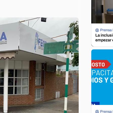
Prensa
La inclus
empezar e
Prensa