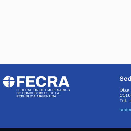
Sed
Olga 
C110
Tel. 
sede