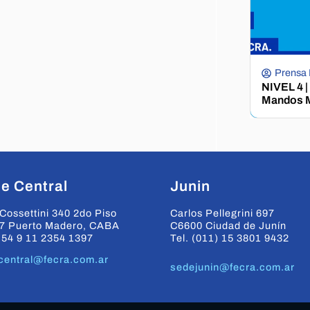
Prensa
NIVEL 4 |
Mandos M
e Central
Junin
Cossettini 340 2do Piso
Carlos Pellegrini 697
7 Puerto Madero, CABA
C6600 Ciudad de Junín
+54 9 11 2354 1397
Tel. (011) 15 3801 9432
central@fecra.com.ar
sedejunin@fecra.com.ar