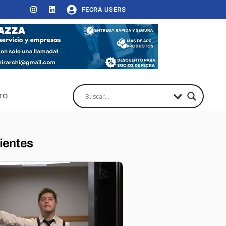
FECRA USERS
TO
ientes