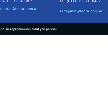
+54 9 11 2354 1397
Tel. (011) 15 3801 9432
central@fecra.com.ar
sedejunin@fecra.com.ar
a su reproduccion total y/o parcial.