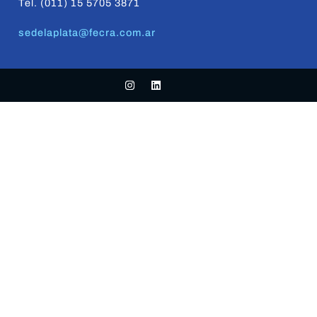
Tel. (011) 15 5705 3871
sedelaplata@fecra.com.ar