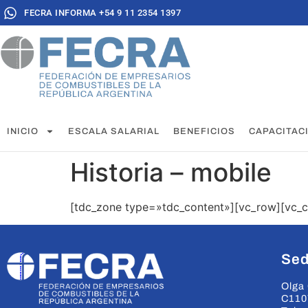
FECRA INFORMA +54 9 11 2354 1397
INICIO
ESCALA SALARIAL
BENEFICIOS
CAPACITAC
Historia – mobile
[tdc_zone type=»tdc_content»][vc_row][vc_c
Sed
Olga 
C110