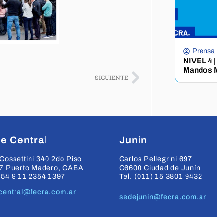
Prensa
NIVEL 4 |
Mandos M
SIGUIENTE
e Central
Junin
Cossettini 340 2do Piso
Carlos Pellegrini 697
7 Puerto Madero, CABA
C6600 Ciudad de Junín
+54 9 11 2354 1397
Tel. (011) 15 3801 9432
central@fecra.com.ar
sedejunin@fecra.com.ar