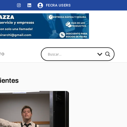
FECRA USERS
TO
ientes