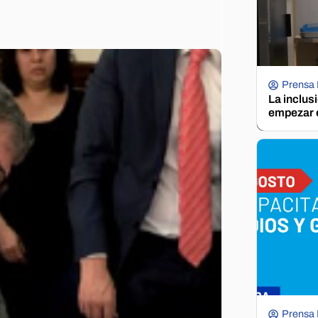
Prensa
La inclus
empezar e
Prensa