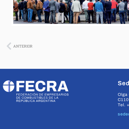
ANTERIOR
Sed
Olga 
C110
Tel. 
sede