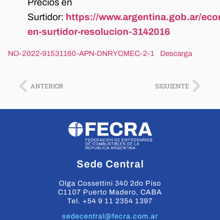
Precios en
Surtidor:
https://www.argentina.gob.ar/eco
en-surtidor-resolucion-3142016
NO-2022-91531160-APN-DNRYCMEC-2-1
Descarga
ANTERIOR
SIGUIENTE
Sede Central
Olga Cossettini 340 2do Piso
C1107 Puerto Madero, CABA
Tel. +54 9 11 2354 1397
sedecentral@fecra.com.ar