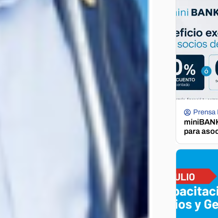
Prensa
miniBANK 
para aso