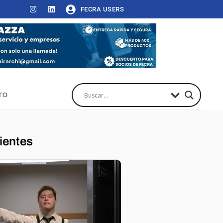
FECRA USERS
TO
ientes