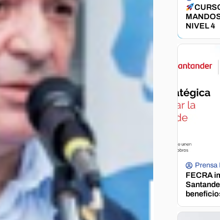
CURSO
MANDOS
NIVEL 4
Prensa
FECRA im
Santander
beneficio