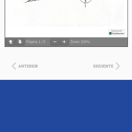
Página
1
/
5
Zoom
100%
ANTERIOR
SIGUIENTE
Sede Central