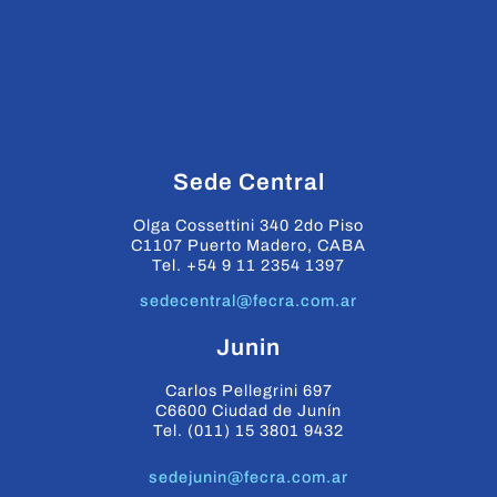
Olga Cossettini 340 2do Piso
C1107 Puerto Madero, CABA
Tel. +54 9 11 2354 1397
sedecentral@fecra.com.ar
Junin
Carlos Pellegrini 697
C6600 Ciudad de Junín
Tel. (011) 15 3801 9432
sedejunin@fecra.com.ar
La Plata
Calle 29 N 692
Ciudad de La Plata
Tel. (011) 15 5705 3871
sedelaplata@fecra.com.ar