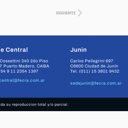
SIGUIENTE
e Central
Junin
Cossettini 340 2do Piso
Carlos Pellegrini 697
7 Puerto Madero, CABA
C6600 Ciudad de Junín
+54 9 11 2354 1397
Tel. (011) 15 3801 9432
central@fecra.com.ar
sedejunin@fecra.com.ar
a su reproduccion total y/o parcial.