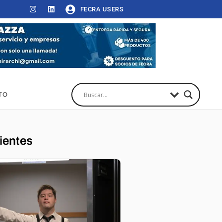
FECRA USERS
TO
ientes