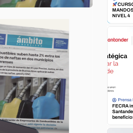
CURSO
MANDOS
NIVEL 4
Prensa
FECRA im
Santander
beneficio