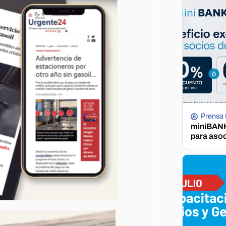
Prensa
miniBANK 
para aso