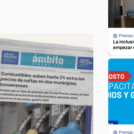
Prensa
La inclus
empezar e
Prensa