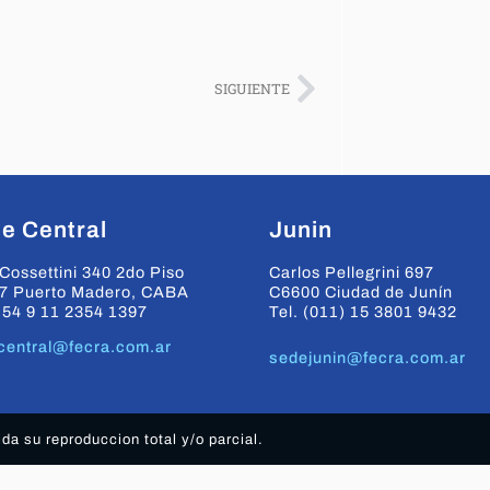
SIGUIENTE
e Central
Junin
Cossettini 340 2do Piso
Carlos Pellegrini 697
7 Puerto Madero, CABA
C6600 Ciudad de Junín
+54 9 11 2354 1397
Tel. (011) 15 3801 9432
central@fecra.com.ar
sedejunin@fecra.com.ar
a su reproduccion total y/o parcial.