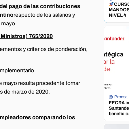
CURSO
del pago de las contribuciones
MANDOS
entino
respecto de los salarios y
NIVEL 4
e mayo.
 Ministros) 765/2020
lementos y criterios de ponderación,
complementario
 de mayo resulta procedente tomar
es de marzo de 2020.
Prensa
FECRA im
Santander
beneficio
s empleadores comparando los