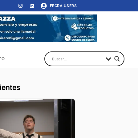
FECRA USERS
TO
ientes