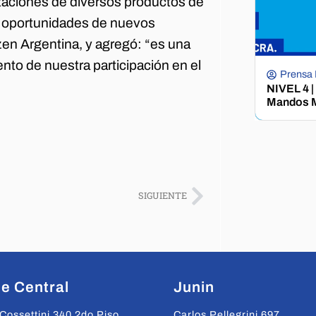
rtaciones de diversos productos de
les oportunidades de nuevos
zen Argentina, y agregó: “es una
ento de nuestra participación en el
Prensa
NIVEL 4 |
Mandos M
SIGUIENTE
e Central
Junin
Cossettini 340 2do Piso
Carlos Pellegrini 697