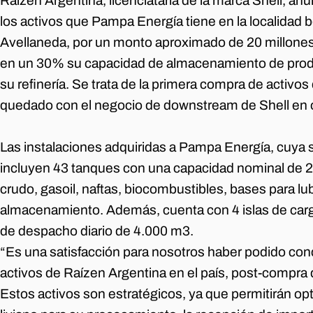
Raízen Argentina, licenciataria de la marca Shell, anun
los activos que Pampa Energía tiene en la localidad
Avellaneda, por un monto aproximado de 20 millones 
en un 30% su capacidad de almacenamiento de produ
su refinería. Se trata de la primera compra de activo
quedado con el negocio de downstream de Shell en 
Las instalaciones adquiridas a Pampa Energía, cuya s
incluyen 43 tanques con una capacidad nominal de 
crudo, gasoil, naftas, biocombustibles, bases para lub
almacenamiento. Además, cuenta con 4 islas de car
de despacho diario de 4.000 m3.
“Es una satisfacción para nosotros haber podido conc
activos de Raízen Argentina en el país, post-compra
Estos activos son estratégicos, ya que permitirán opti