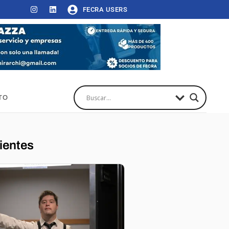
FECRA USERS
TO
ientes