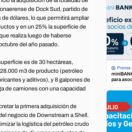
ció la adquisición de la totalidad de
 bonaerense de Dock Sud, partido de
de dólares, lo que permitirá ampliar
ctos y en un 25% la superficie de
s que realiza luego de haberse
octubre del año pasado.
uperficie es de 30 hectáreas,
Prensa
228.000 m3 de producto (petróleo
miniBANK 
ricantes y aditivos), y 8 galpones de
para aso
ga de camiones con una capacidad
retar la primera adquisición de
 del negocio de Downstream a Shell.
mizar la logística del petróleo crudo