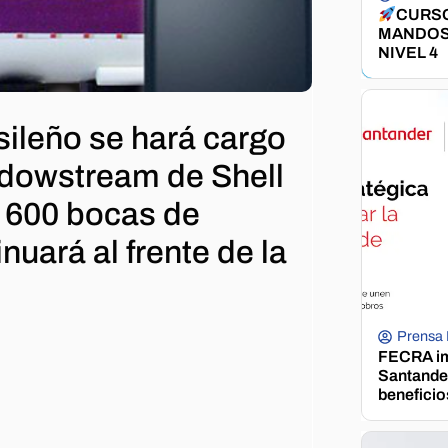
CURSO
MANDOS
NIVEL 4
asileño se hará cargo
 dowstream de Shell
e 600 bocas de
nuará al frente de la
Prensa
FECRA im
Santander
beneficio