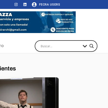
FECRA USERS
TO
ientes