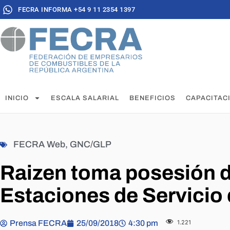
FECRA INFORMA +54 9 11 2354 1397
INICIO
ESCALA SALARIAL
BENEFICIOS
CAPACITAC
FECRA Web
,
GNC/GLP
Raizen toma posesión de
Estaciones de Servicio 
Prensa FECRA
25/09/2018
4:30 pm
1.221