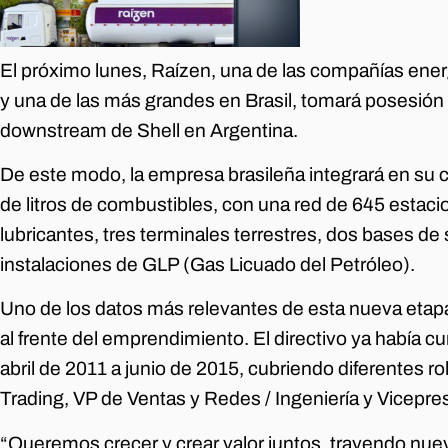
El próximo lunes, Raízen, una de las compañías ene
y una de las más grandes en Brasil, tomará posesión
downstream de Shell en Argentina.
De este modo, la empresa brasileña integrará en su 
de litros de combustibles, con una red de 645 estacio
lubricantes, tres terminales terrestres, dos bases de
instalaciones de GLP (Gas Licuado del Petróleo).
Uno de los datos más relevantes de esta nueva etapa
al frente del emprendimiento. El directivo ya había 
abril de 2011 a junio de 2015, cubriendo diferentes r
Trading, VP de Ventas y Redes / Ingeniería y Vicepre
“Queremos crecer y crear valor juntos, trayendo nuev