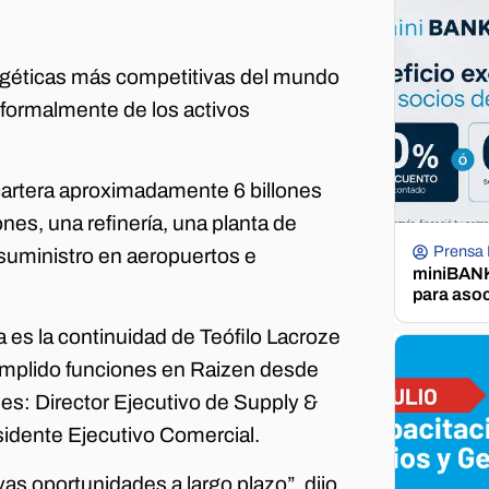
rgéticas más competitivas del mundo
 formalmente de los activos
cartera aproximadamente 6 billones
nes, una refinería, una planta de
Prensa
 suministro en aeropuertos e
miniBANK 
para aso
 es la continuidad de Teófilo Lacroze
cumplido funciones en Raizen desde
oles: Director Ejecutivo de Supply &
sidente Ejecutivo Comercial.
as oportunidades a largo plazo”, dijo