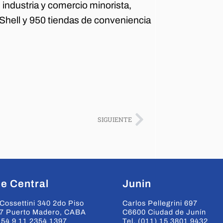
industria y comercio minorista,
Shell y 950 tiendas de conveniencia
SIGUIENTE
e Central
Junin
Cossettini 340 2do Piso
Carlos Pellegrini 697
7 Puerto Madero, CABA
C6600 Ciudad de Junín
+54 9 11 2354 1397
Tel. (011) 15 3801 9432