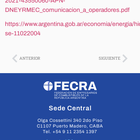
2021-43550060-APN-
DNEYRMEC_comunicacion_a_operadores.pdf
https://www.argentina.gob.ar/economia/energia/hi
se-11022004
ANTERIOR
SIGUIENTE
Sede Central
Olga Cossettini 340 2do Piso
C1107 Puerto Madero, CABA
Tel. +54 9 11 2354 1397