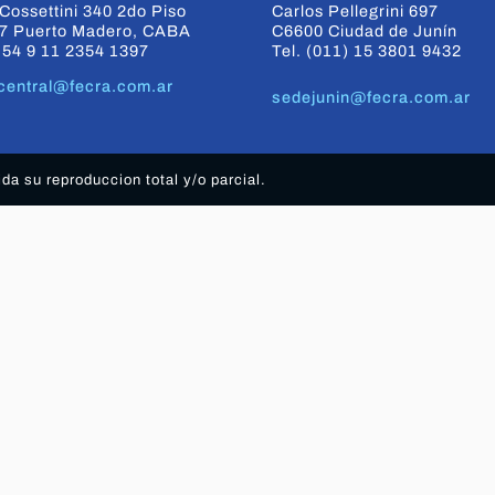
Cossettini 340 2do Piso
Carlos Pellegrini 697
7 Puerto Madero, CABA
C6600 Ciudad de Junín
+54 9 11 2354 1397
Tel. (011) 15 3801 9432
central@fecra.com.ar
sedejunin@fecra.com.ar
a su reproduccion total y/o parcial.