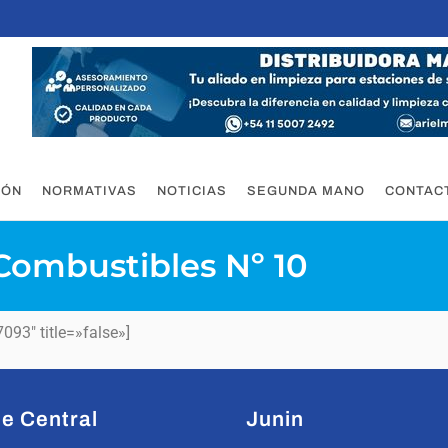
IÓN
NORMATIVAS
NOTICIAS
SEGUNDA MANO
CONTAC
Combustibles Nº 10
93″ title=»false»]
e Central
Junin