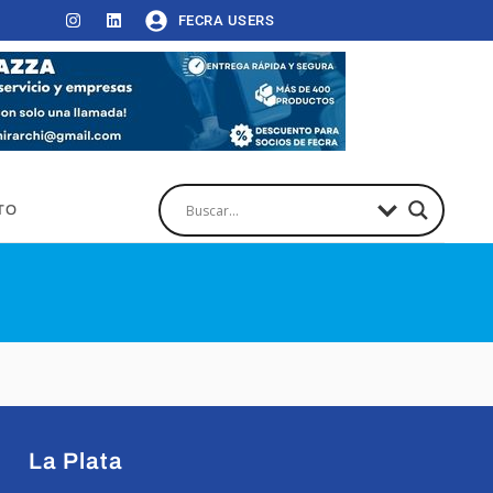
FECRA USERS
TO
La Plata