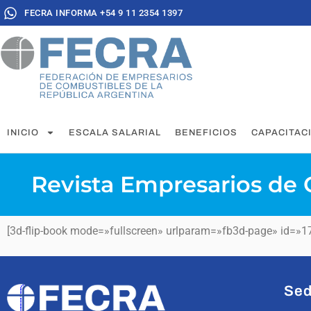
FECRA INFORMA +54 9 11 2354 1397
INICIO
ESCALA SALARIAL
BENEFICIOS
CAPACITAC
Revista Empresarios de 
[3d-flip-book mode=»fullscreen» urlparam=»fb3d-page» id=»170
Sed