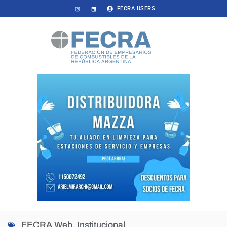
FECRA USERS
FECRA Web
,
Institucional