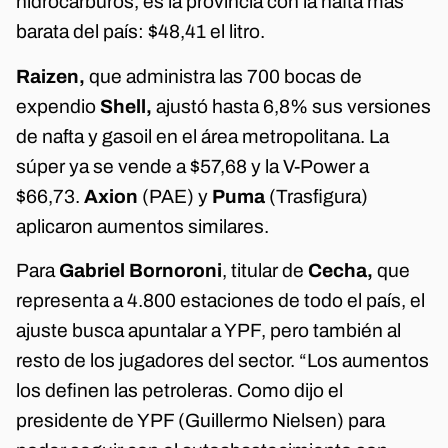
hidrocarburos, es la provincia con la nafta más
barata del país: $48,41 el litro.
Raizen,
que administra las 700 bocas de
expendio
Shell,
ajustó hasta 6,8% sus versiones
de nafta y gasoil en el área metropolitana. La
súper ya se vende a $57,68 y la V-Power a
$66,73.
Axion
(PAE) y
Puma
(Trasfigura)
aplicaron aumentos similares.
Para
Gabriel Bornoroni
, titular de
Cecha,
que
representa a 4.800 estaciones de todo el país, el
ajuste busca apuntalar a YPF, pero también al
resto de los jugadores del sector. “Los aumentos
los definen las petroleras. Como dijo el
presidente de YPF (Guillermo Nielsen) para