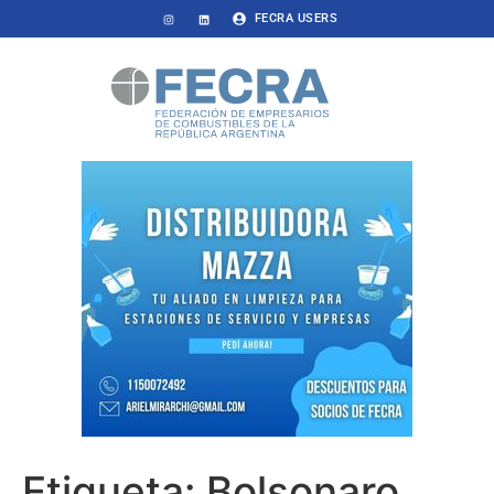
FECRA USERS
Etiqueta:
Bolsonaro