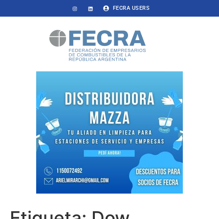
FECRA USERS
Etiqueta:
Dow