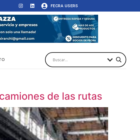
FECRA USERS
TO
camiones de las rutas