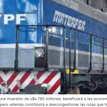
una inversión de u$s 780 millones, beneficiará a las econ
 pero además contribuirá a descongestionar las rutas que l