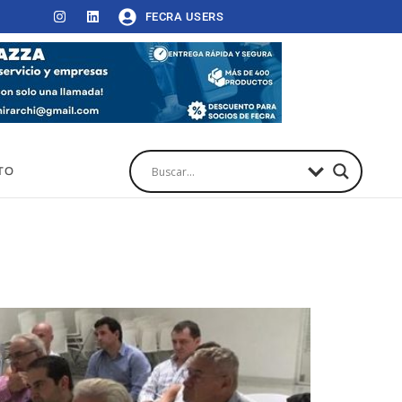
FECRA USERS
TO