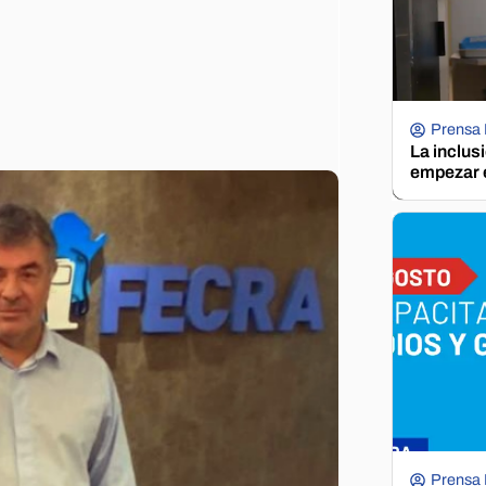
Prensa
La inclus
empezar e
Prensa