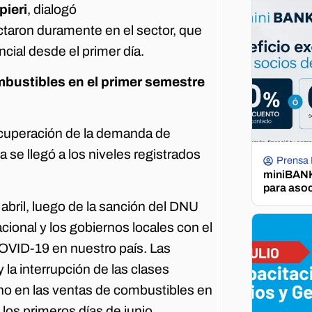
pieri
, dialogó
taron duramente en el sector, que
cial desde el primer día.
bustibles en el primer semestre
ecuperación de la demanda de
 se llegó a los niveles registrados
Prensa
miniBANK 
para aso
 abril, luego de la sanción del DNU
ional y los gobiernos locales con el
COVID-19 en nuestro país. Las
y la interrupción de las clases
eno en las ventas de combustibles en
los primeros días de junio.