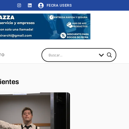
FECRA USERS
TO
ientes