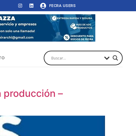
FECRA USERS
TO
a producción –