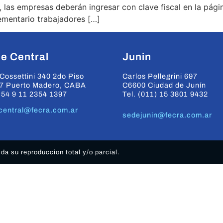
e, las empresas deberán ingresar con clave fiscal en la pá
ementario trabajadores […]
e Central
Junin
Cossettini 340 2do Piso
Carlos Pellegrini 697
7 Puerto Madero, CABA
C6600 Ciudad de Junín
+54 9 11 2354 1397
Tel. (011) 15 3801 9432
central@fecra.com.ar
sedejunin@fecra.com.ar
a su reproduccion total y/o parcial.