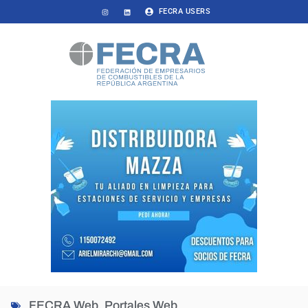
FECRA USERS
FECRA Web
,
Portales Web