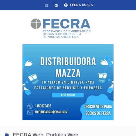
FECRA USERS
FECRA Web
,
Portales Web