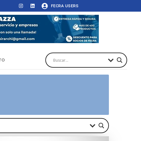
FECRA USERS
TO