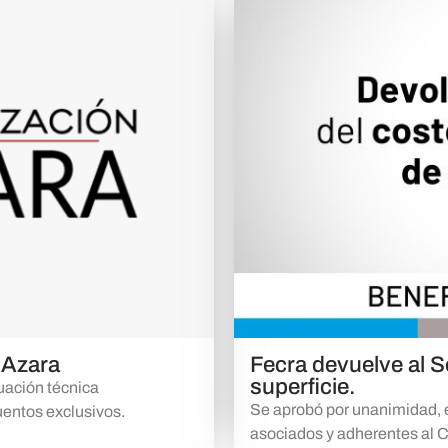
 Azara
Fecra devuelve al So
superficie.
uación técnica
Se aprobó por unanimidad, e
entos exclusivos.
asociados y adherentes al 