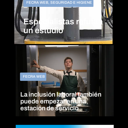
FECRA WEB
,
SEGURIDAD E HIGIENE
Especialistas refutan
un estudio
FECRA WEB
La inclusión laboral también
puede empezar en una
estación de servicio