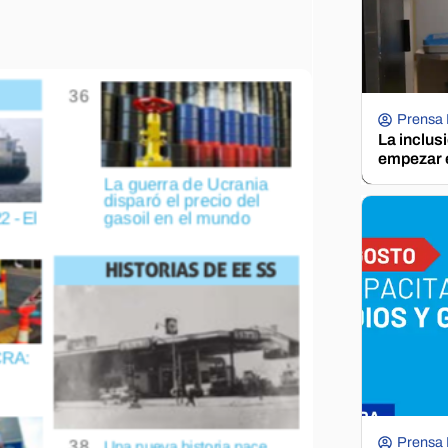
Prensa
La inclus
empezar e
Prensa