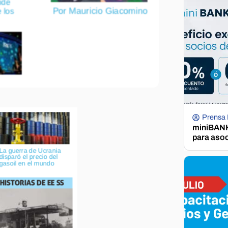
Prensa
miniBANK 
para aso