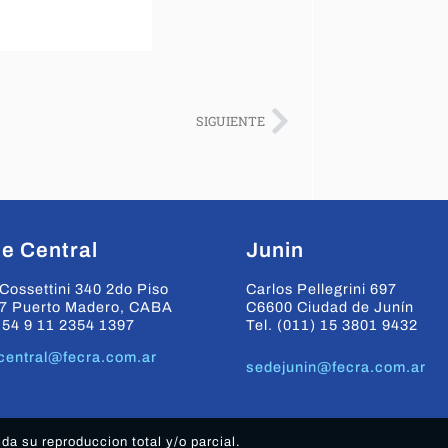
SIGUIENTE
e Central
Junin
Cossettini 340 2do Piso
Carlos Pellegrini 697
7 Puerto Madero, CABA
C6600 Ciudad de Junín
+54 9 11 2354 1397
Tel. (011) 15 3801 9432
central@fecra.com.ar
sedejunin@fecra.com.ar
a su reproduccion total y/o parcial.