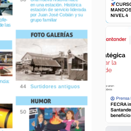
CURSO
MANDOS
NIVEL 4
Prensa
FECRA im
Santander
beneficio