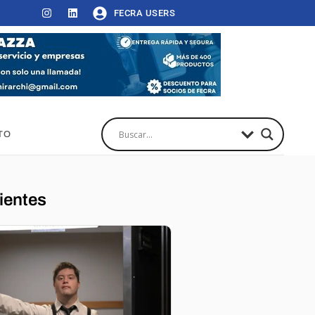
FECRA USERS
TO
ientes