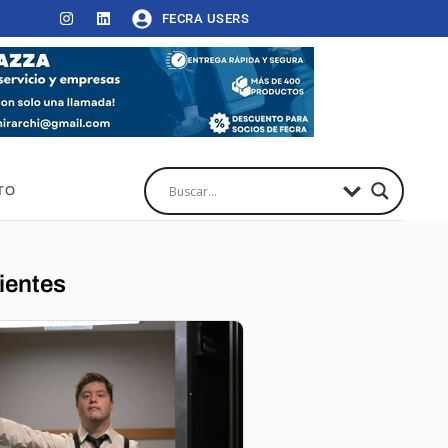
FECRA USERS
TO
ientes