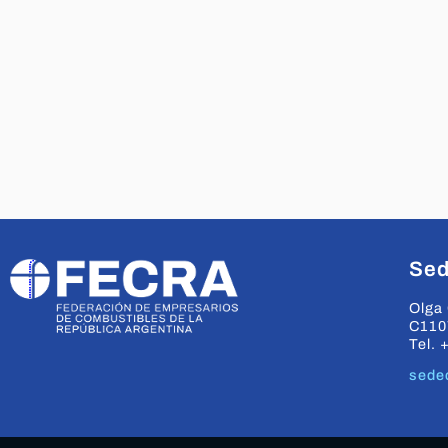
Sed
Olga 
C110
Tel. 
sede