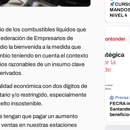
CURSO
MANDOS
NIVEL 4
cio de los combustibles líquidos que
a Federación de Empresarios de
io la bienvenida a la medida que
mbio teniendo en cuenta el contexto
cios razonables de un insumo clave
erivados.
alidad económica con dos dígitos de
tario y/o restringido, especialmente
Prensa
elto insostenible.
FECRA im
Santander
beneficio
res tengan que pagar un aumento
as ventas en nuestras estaciones