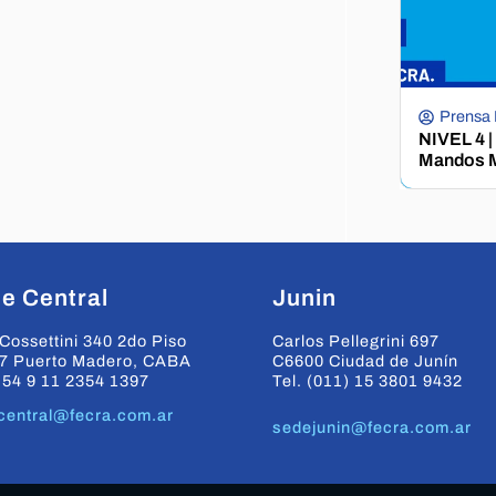
Prensa
NIVEL 4 |
Mandos M
e Central
Junin
Cossettini 340 2do Piso
Carlos Pellegrini 697
7 Puerto Madero, CABA
C6600 Ciudad de Junín
+54 9 11 2354 1397
Tel. (011) 15 3801 9432
central@fecra.com.ar
sedejunin@fecra.com.ar