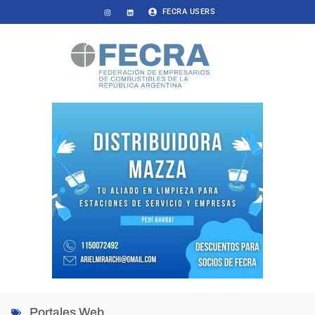
FECRA USERS
Portales Web