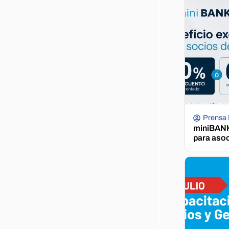
Prensa
miniBANK 
para aso