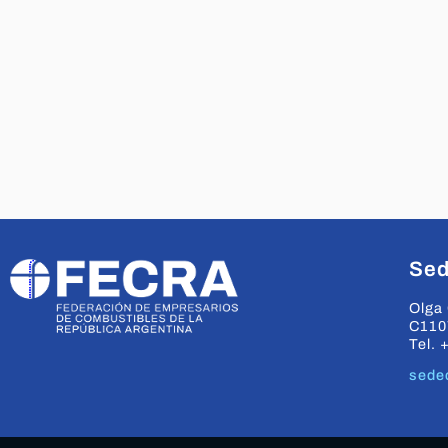
Sed
Olga 
C110
Tel. 
sede