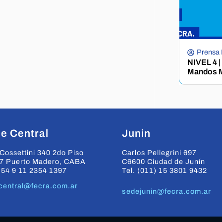
Prensa
NIVEL 4 |
Mandos M
e Central
Junin
Cossettini 340 2do Piso
Carlos Pellegrini 697
7 Puerto Madero, CABA
C6600 Ciudad de Junín
+54 9 11 2354 1397
Tel. (011) 15 3801 9432
central@fecra.com.ar
sedejunin@fecra.com.ar