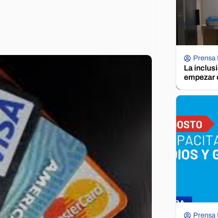
Prensa
La inclus
empezar e
Prensa