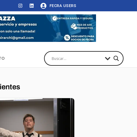
FECRA USERS
TO
ientes